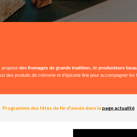
s propose
des fromages de grande tradition,
de
producteurs loca
si des produits de crèmerie et d'épicerie fine pour accompagner les
Programme des fêtes de fin d'année dans la
page actualité