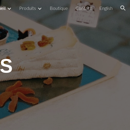
eil
Produits
Boutique
Contact
English
ion
ES