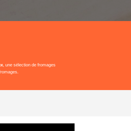
ux
, une sélection de fromages
 fromages.