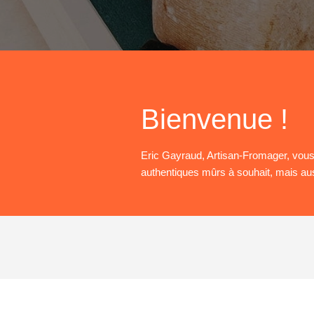
Bienvenue !
Eric Gayraud, Artisan-Fromager, vou
authentiques mûrs à souhait, mais aus