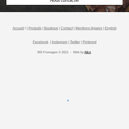
Nous contacter
Accueil
l |
Produits
|
Boutique
|
Contact
|
Mentions légales
|
English
Facebook
|
Instagram
|
Twitter
|
Pinterest
365 Fromages © 2021 - Web by
Alice